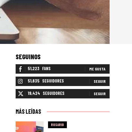
SEGUINOS
51,223
FANS
ME GUSTA
51,835
SEGUIDORES
SEGUIR
19,424
SEGUIDORES
SEGUIR
MÁS LEÍDAS
ROSARIO