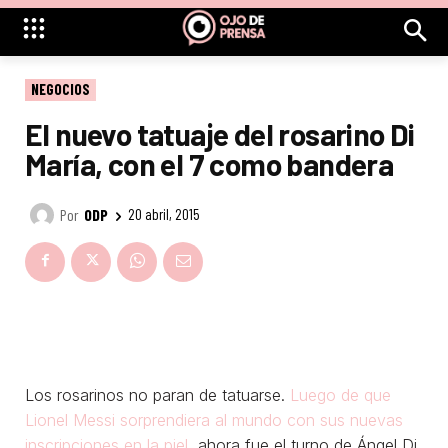
NEGOCIOS
El nuevo tatuaje del rosarino Di
María, con el 7 como bandera
Por
ODP
20 abril, 2015
Los rosarinos no paran de tatuarse.
Luego de que
Lionel Messi sorprendiera al mundo con sus nuevas
inscripciones en la piel
, ahora fue el turno de Ángel Di