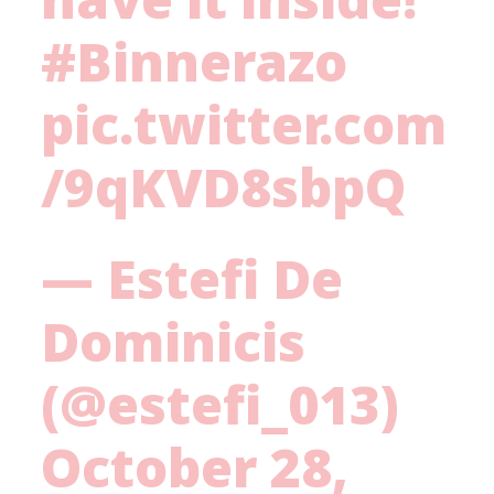
#Binnerazo
pic.twitter.com
/9qKVD8sbpQ
— Estefi De
Dominicis
(@estefi_013)
October 28,