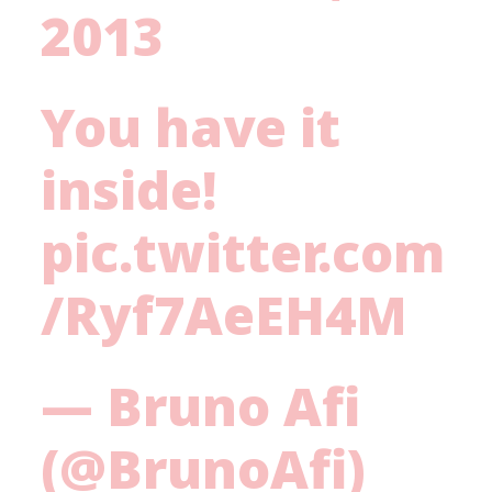
2013
You have it
inside!
pic.twitter.com
/Ryf7AeEH4M
— Bruno Afi
(@BrunoAfi)