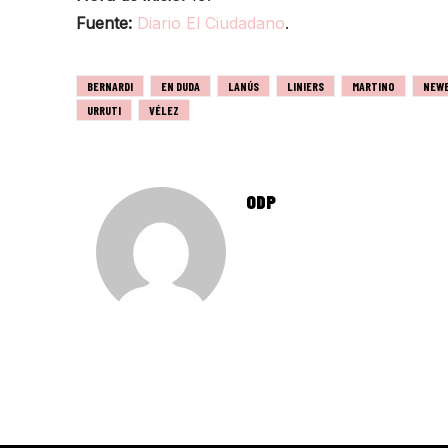
Fuente:
Diario El Ciudadano
.
BERNARDI
EN DUDA
LANÚS
LINIERS
MARTINO
NEWE
URRUTI
VÉLEZ
ODP