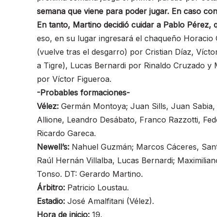
semana que viene para poder jugar. En caso con
En tanto, Martino decidió cuidar a Pablo Pérez, 
eso, en su lugar ingresará el chaqueño Horacio
(vuelve tras el desgarro) por Cristian Díaz, Víc
a Tigre), Lucas Bernardi por Rinaldo Cruzado y 
por Víctor Figueroa.
-Probables formaciones-
Vélez:
Germán Montoya; Juan Sills, Juan Sabia, E
Allione, Leandro Desábato, Franco Razzotti, Fed
Ricardo Gareca.
Newell’s:
Nahuel Guzmán; Marcos Cáceres, Santia
Raúl Hernán Villalba, Lucas Bernardi; Maximilia
Tonso. DT: Gerardo Martino.
Árbitro:
Patricio Loustau.
Estadio:
José Amalfitani (Vélez).
Hora de inicio:
19.