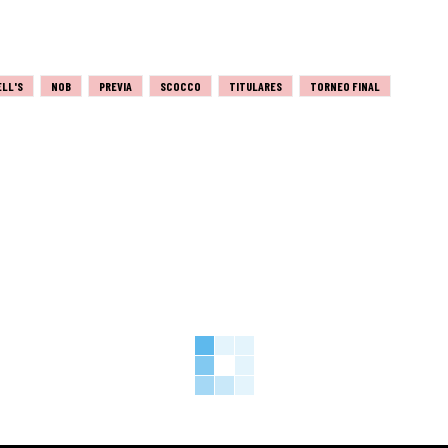
LL'S
NOB
PREVIA
SCOCCO
TITULARES
TORNEO FINAL