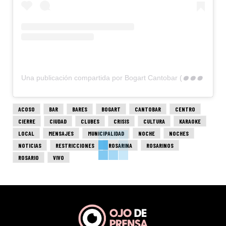
U
na publicación compartida por Bogart Cantobar (@bogart.cantobar)
ACOSO
BAR
BARES
BOGART
CANTOBAR
CENTRO
CIERRE
CIUDAD
CLUBES
CRISIS
CULTURA
KARAOKE
LOCAL
MENSAJES
MUNICIPALIDAD
NOCHE
NOCHES
NOTICIAS
RESTRICCIONES
ROSARINA
ROSARINOS
ROSARIO
VIVO