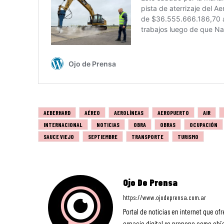
AEBERHARD
AÉREO
AEROLÍNEAS
AEROPUERTO
AIR
INTERNACIONAL
NOTICIAS
OBRA
OBRAS
OCUPACIÓN
SAUCE VIEJO
SEPTIEMBRE
TRANSPORTE
TURISMO
Ojo De Prensa
https://www.ojodeprensa.com.ar
Portal de noticias en internet que ofr
espacio digital se propone como objet