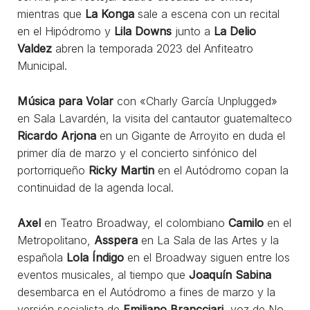
mientras que
La Konga
sale a escena con un recital
en el Hipódromo y
Lila Downs
junto a
La Delio
Valdez
abren la temporada 2023 del Anfiteatro
Municipal.
Música para Volar
con «Charly García Unplugged»
en Sala Lavardén, la visita del cantautor guatemalteco
Ricardo Arjona
en un Gigante de Arroyito en duda el
primer día de marzo y el concierto sinfónico del
portorriqueño
Ricky Martin
en el Autódromo copan la
continuidad de la agenda local.
Axel
en Teatro Broadway, el colombiano
Camilo
en el
Metropolitano,
Asspera
en La Sala de las Artes y la
española
Lola Índigo
en el Broadway siguen entre los
eventos musicales, al tiempo que
Joaquín Sabina
desembarca en el Autódromo a fines de marzo y la
versión socialista de
Emiliano Brancciari
, voz de No