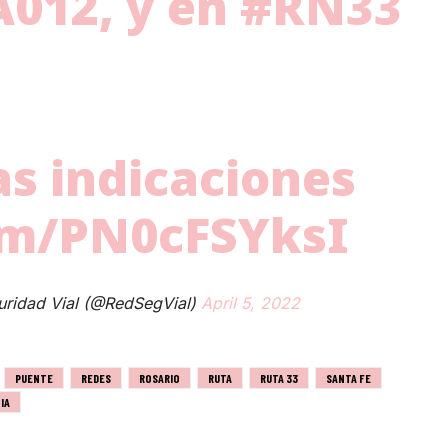
A012
, y en
#RN33
as indicaciones
com/PN0cFSYksI
uridad Vial (@RedSegVial)
April 5, 2022
PUENTE
REDES
ROSARIO
RUTA
RUTA 33
SANTA FE
IA