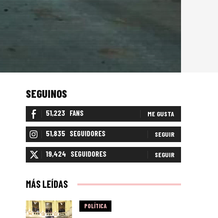
SEGUINOS
51,223
FANS
ME GUSTA
51,835
SEGUIDORES
SEGUIR
19,424
SEGUIDORES
SEGUIR
MÁS LEÍDAS
POLÍTICA