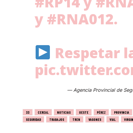
#RP14
y
#RN
y
#RNA012
.
Respetar l
pic.twitter.
— Agencia Provincial de Seg
33
CEREAL
NOTICIAS
OESTE
PÉREZ
PROVINCIA
SEGURIDAD
TRABAJOS
TREN
VAGONES
VIAL
VIRGIN