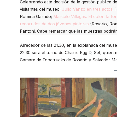
Celebrando esta decisión de la gestión pública d
visitantes del museo:
Julio Vanzo en tres actos
. 
Romina Garrido;
Marcelo Villegas. El color, la fo
recorridos de dos jóvenes pintores
(Rosario, Rom
Fantoni. Cabe remarcar que las muestras podrán v
Alrededor de las 21.30, en la explanada del muse
22.30 será el turno de Charlie Egg Dj Set, quien 
Cámara de Foodtrucks de Rosario y Salvador Ma