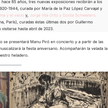
e hace 85 años, tres nuevas exposiciones recibirán a los
1920-1944, curada por María de la Paz López Carvajal y
rma y el vacío
y,
Jorge Vila Ortiz y Dorita Schwieters:
a, París), curadas éstas últimas dos por Guillermo
isitarse hasta abril de 2023.
o se presentará Manu Piró en concierto y a partir de las
musicalizará la fiesta aniversario. Acompañarán la velada la
estro heladero.