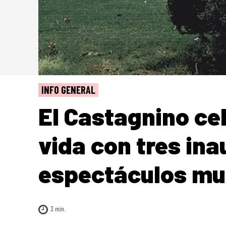
INFO GENERAL
El Castagnino ce
vida con tres in
espectáculos mu
3
min.