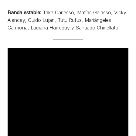
Banda estable:
Taka Carlesso, Matías Galasso, Vicky
Alancay, Guido Lujan, Tutu Rufus, Mariángeles
Carmona, Luciana Harreguy y Santiago Chinellato.