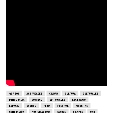
40 AÑOS
ACTIVIDADES
CIUDAD
CULTURA
CULTURALES
DEMOCRACIA
DOMINGO
EDITORIALES
ESCENARIO
ESPACIO
EVENTO
FERIA
FESTIVAL
FIGURITAS
GENERACIÓN
MUNICIPALIDAD
PARQUE
SIEMPRE
UNR