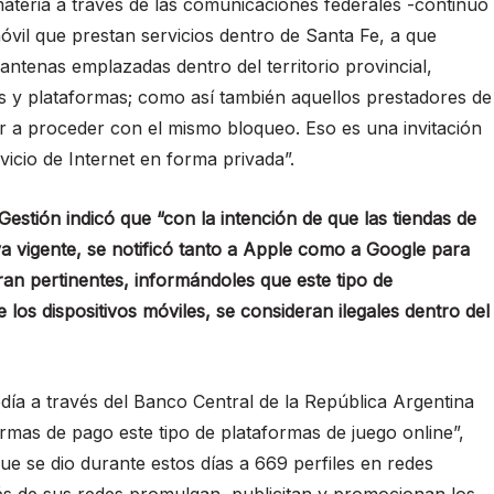
eria a través de las comunicaciones federales -continuó
móvil que prestan servicios dentro de Santa Fe, a que
 antenas emplazadas dentro del territorio provincial,
s y plataformas; como así también aquellos prestadores de
gar a proceder con el mismo bloqueo. Eso es una invitación
icio de Internet en forma privada”.
Gestión indicó que “con la intención de que las tiendas de
a vigente, se notificó tanto a Apple como a Google para
an pertinentes, informándoles que este tipo de
los dispositivos móviles, se consideran ilegales dentro del
día a través del Banco Central de la República Argentina
rmas de pago este tipo de plataformas de juego online”,
e se dio durante estos días a 669 perfiles en redes
vés de sus redes promulgan, publicitan y promocionan los