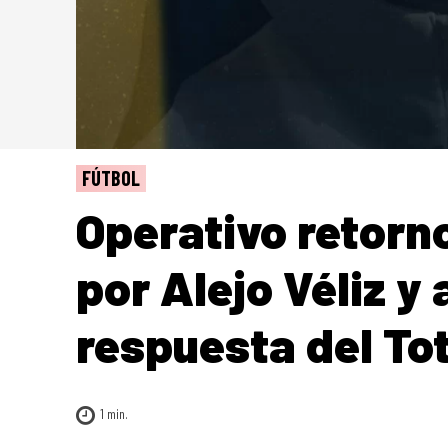
FÚTBOL
Operativo retorno
por Alejo Véliz y
respuesta del To
1
min.