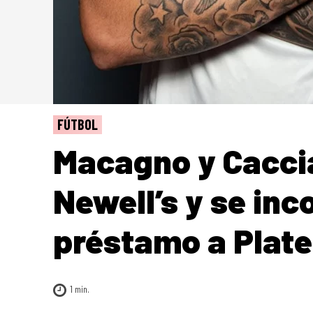
FÚTBOL
Macagno y Cacci
Newell’s y se inc
préstamo a Plat
1
min.