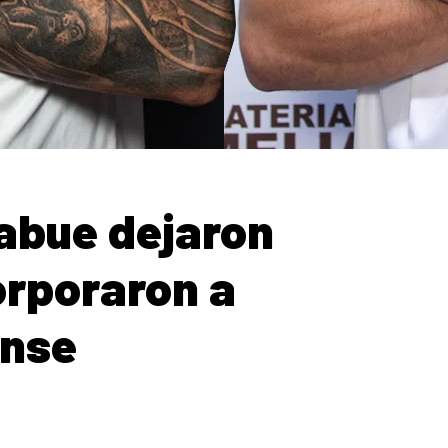
abue dejaron
orporaron a
ense