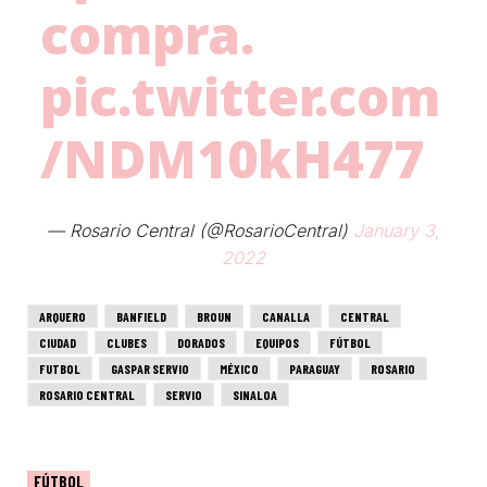
compra.
pic.twitter.com
/NDM10kH477
— Rosario Central (@RosarioCentral)
January 3,
2022
ARQUERO
BANFIELD
BROUN
CANALLA
CENTRAL
CIUDAD
CLUBES
DORADOS
EQUIPOS
FÚTBOL
FUTBOL
GASPAR SERVIO
MÉXICO
PARAGUAY
ROSARIO
ROSARIO CENTRAL
SERVIO
SINALOA