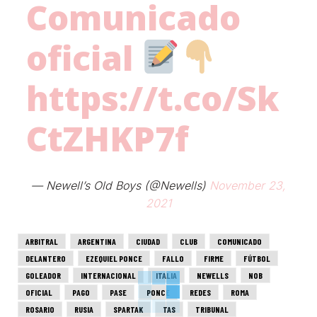
Comunicado
oficial
https://t.co/Sk
CtZHKP7f
— Newell’s Old Boys (@Newells)
November 23,
2021
ARBITRAL
ARGENTINA
CIUDAD
CLUB
COMUNICADO
DELANTERO
EZEQUIEL PONCE
FALLO
FIRME
FÚTBOL
GOLEADOR
INTERNACIONAL
ITALIA
NEWELLS
NOB
OFICIAL
PAGO
PASE
PONCE
REDES
ROMA
ROSARIO
RUSIA
SPARTAK
TAS
TRIBUNAL